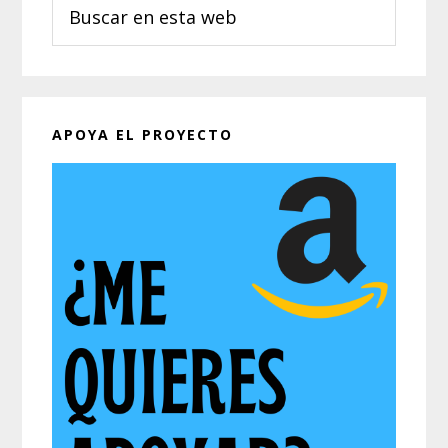
Buscar
en
esta
web
APOYA EL PROYECTO