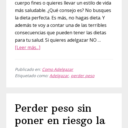
cuerpo fines o quieres llevar un estilo de vida
más saludable. ¿Qué consejo es? No busques
la dieta perfecta. Es más, no hagas dieta. Y
además te voy a contar una de las terribles
consecuencias que pueden tener las dietas
para tu salud. Si quieres adelgazar NO …
acerca
[Leer más...]
de
Si
quieres
Publicado en:
Como Adelgazar
Etiquetado como:
Adelgazar
,
perder peso
adelgazar
NO
hagas
dieta
Perder peso sin
poner en riesgo la