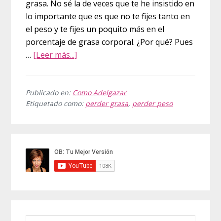
grasa. No sé la de veces que te he insistido en
lo importante que es que no te fijes tanto en
el peso y te fijes un poquito más en el
porcentaje de grasa corporal. ¿Por qué? Pues
acerca
…
[Leer más...]
de
10
diferencias
Publicado en:
Como Adelgazar
Etiquetado como:
perder grasa
,
perder peso
entre
perder
peso
Barra
y
lateral
perder
grasa
principal