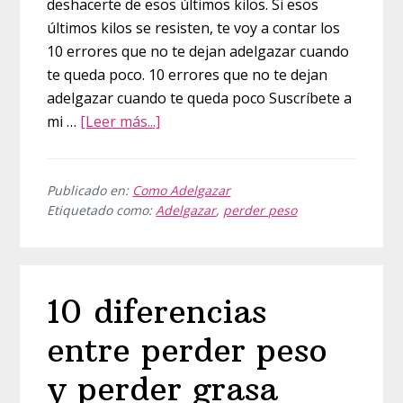
deshacerte de esos últimos kilos. Si esos
últimos kilos se resisten, te voy a contar los
10 errores que no te dejan adelgazar cuando
te queda poco. 10 errores que no te dejan
adelgazar cuando te queda poco Suscríbete a
acerca
mi …
[Leer más...]
de
10
errores
Publicado en:
Como Adelgazar
Etiquetado como:
Adelgazar
,
perder peso
que
no
te
dejan
10 diferencias
adelgazar
cuando
entre perder peso
te
queda
y perder grasa
poco