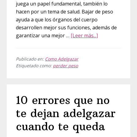
juega un papel fundamental, también lo
hacen por un tema de salud. Bajar de peso
ayuda a que los órganos del cuerpo
desarrollen mejor sus funciones, además de
acerca
garantizar una mejor …
[Leer más...]
de
Perder
peso
Publicado en:
Como Adelgazar
Etiquetado como:
perder peso
sin
poner
en
riesgo
10 errores que no
la
salud
te dejan adelgazar
cuando te queda