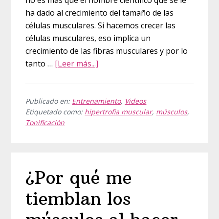
no es más que el nombre científico que se le
ha dado al crecimiento del tamaño de las
células musculares. Si hacemos crecer las
células musculares, eso implica un
crecimiento de las fibras musculares y por lo
acerca
tanto …
[Leer más...]
de
Como
conseguir
Publicado en:
Entrenamiento
,
Videos
Etiquetado como:
hipertrofia muscular
,
músculos
,
hipertrofia
Tonificación
muscular
¿Por qué me
tiemblan los