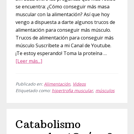
se encuentra: ¿Cómo conseguir más masa
muscular con la alimentación? Así que hoy
vengo a dispuesta a darte algunos trucos de
alimentación para conseguir más músculo.
Trucos de alimentación para conseguir más
músculo Suscríbete a mi Canal de Youtube.
¡Te estoy esperando! Toma la proteína …
acerca
[Leer más...]
de
Trucos
de
Publicado en:
Alimentación
,
Videos
Etiquetado como:
hipertrofia muscular
,
músculos
alimentación
para
conseguir
más
Catabolismo
músculo