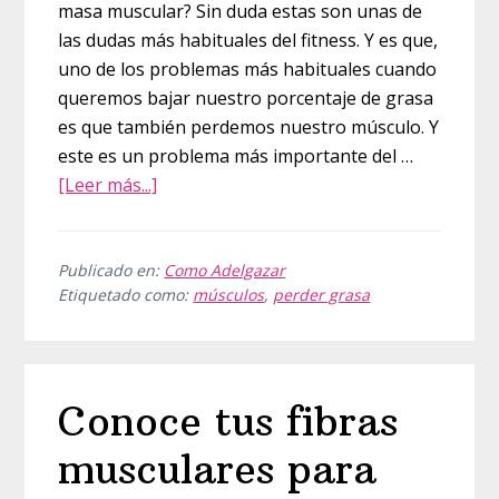
masa muscular? Sin duda estas son unas de
las dudas más habituales del fitness. Y es que,
uno de los problemas más habituales cuando
queremos bajar nuestro porcentaje de grasa
es que también perdemos nuestro músculo. Y
este es un problema más importante del …
acerca
[Leer más...]
de
¿Cómo
puedo
Publicado en:
Como Adelgazar
Etiquetado como:
músculos
,
perder grasa
perder
grasa
sin
perder
Conoce tus fibras
músculo?
musculares para