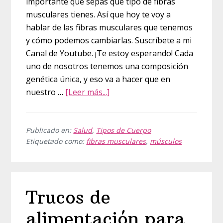
importante que sepas que tipo de fibras
musculares tienes. Así que hoy te voy a
hablar de las fibras musculares que tenemos
y cómo podemos cambiarlas. Suscríbete a mi
Canal de Youtube. ¡Te estoy esperando! Cada
uno de nosotros tenemos una composición
genética única, y eso va a hacer que en
acerca
nuestro …
[Leer más...]
de
Conoce
tus
Publicado en:
Salud
,
Tipos de Cuerpo
Etiquetado como:
fibras musculares
,
músculos
fibras
musculares
para
transformar
Trucos de
tu
cuerpo
alimentación para