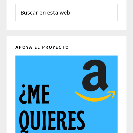
Buscar
en
esta
web
APOYA EL PROYECTO