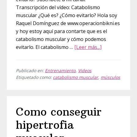
Transcripción del vídeo: Catabolismo
muscular ¿Qué es? ¿Cómo evitarlo? Hola soy
Raquel Domínguez de www.operacionbikni.es
y hoy estoy aquí para contarte que es el
catabolismo muscular y cómo podemos
acerca
evitarlo. El catabolismo …
[Leer más...]
de
Catabolismo
muscular
Publicado en:
Entrenamiento
,
Videos
Etiquetado como:
catabolismo muscular
,
músculos
¿Qué
es?
¿Cómo
evitarlo?
Como conseguir
hipertrofia