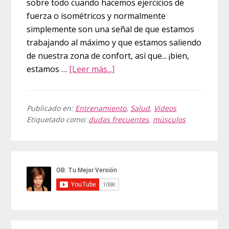
sobre todo cuando hacemos ejercicios de
fuerza o isométricos y normalmente
simplemente son una señal de que estamos
trabajando al máximo y que estamos saliendo
de nuestra zona de confort, así que... ¡bien,
acerca
estamos …
[Leer más...]
de
¿Por
qué
Publicado en:
Entrenamiento
,
Salud
,
Videos
Etiquetado como:
dudas frecuentes
,
músculos
me
tiemblan
los
Barra
músculos
lateral
al
hacer
principal
ejercicio?