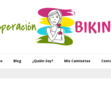
io
Blog
¿Quién Soy?
Mis Camisetas
Cont