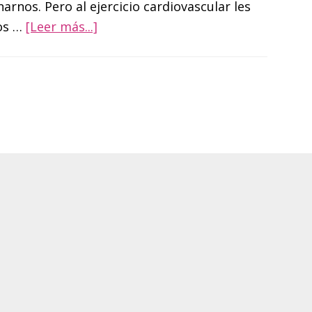
arnos. Pero al ejercicio cardiovascular les
acerca
os …
[Leer más...]
de
Errores
más
comunes
cuando
hacemos
cardio