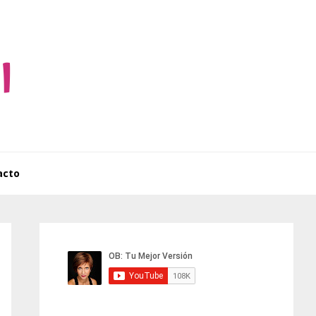
acto
Barra
lateral
principal