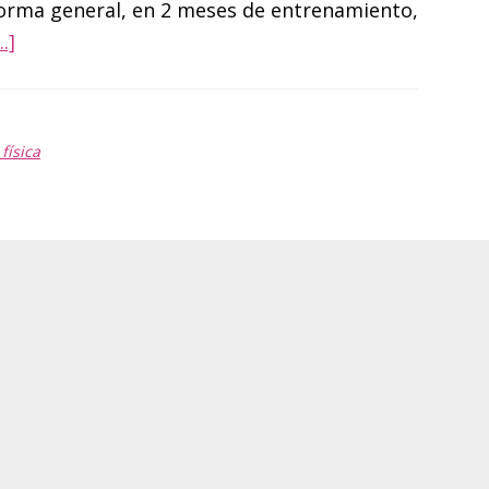
norma general, en 2 meses de entrenamiento,
acerca
.]
de
¿Cuánto
se
física
tarda
en
tener
cambios
físicos?