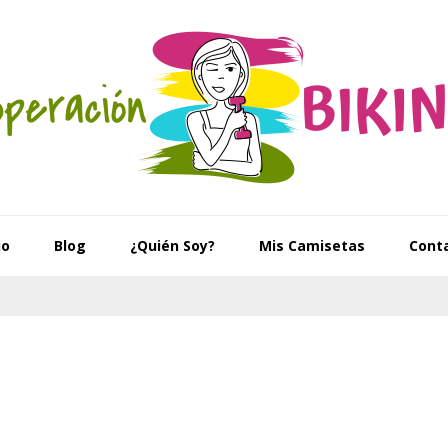
io
Blog
¿Quién Soy?
Mis Camisetas
Cont