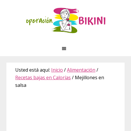
Saltar
Saltar
Saltar
Skip
a
al
a
to
la
contenido
la
footer
navegación
principal
barra
principal
lateral
principal
Usted está aquí:
Inicio
/
Alimentación
/
Recetas bajas en Calorías
/
Mejillones en
salsa