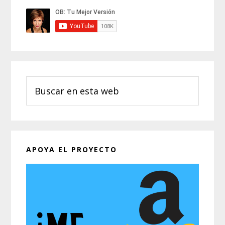
Barra
lateral
principal
Buscar
en
esta
web
APOYA EL PROYECTO