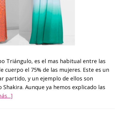
 Triángulo, es el mas habitual entre las
e cuerpo el 75% de las mujeres. Este es un
r partido, y un ejemplo de ellos son
 Shakira. Aunque ya hemos explicado las
acerca
ás...]
de
¿Qué
vestidos
me