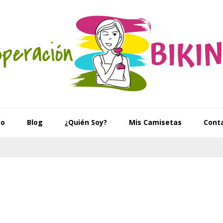
io
Blog
¿Quién Soy?
Mis Camisetas
Cont