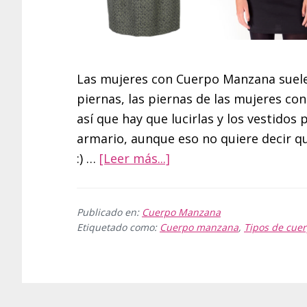
Las mujeres con Cuerpo Manzana suelen
piernas, las piernas de las mujeres c
así que hay que lucirlas y los vestidos
armario, aunque eso no quiere decir qu
acerca
:) …
[Leer más...]
de
¿Qué
Publicado en:
Cuerpo Manzana
vestidos
Etiquetado como:
Cuerpo manzana
,
Tipos de cue
me
favorecen
si
tengo