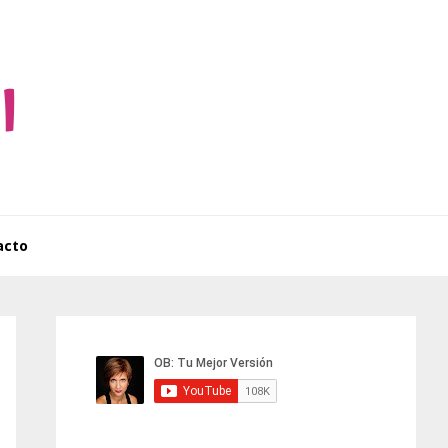
acto
Barra
lateral
principal