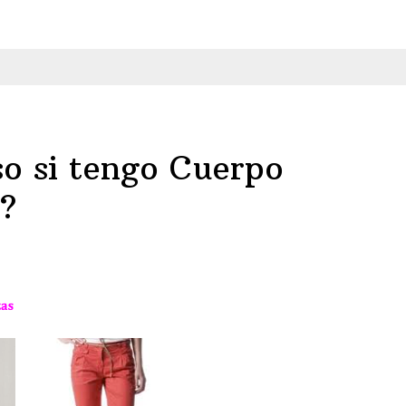
favorecen
si
tengo
Cuerpo
Pera?
o si tengo Cuerpo
o?