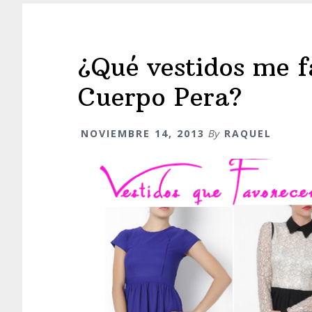
Cuerpo
Manzana?
¿Qué vestidos me f
Cuerpo Pera?
NOVIEMBRE 14, 2013
By
RAQUEL