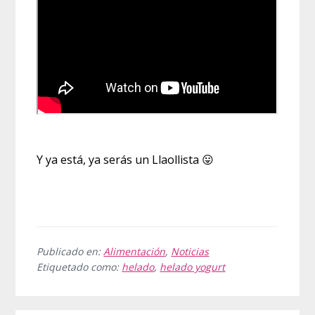
Y ya está, ya serás un Llaollista 😛
Publicado en:
Alimentación
,
Noticias
Etiquetado como:
helado
,
helado yogurt