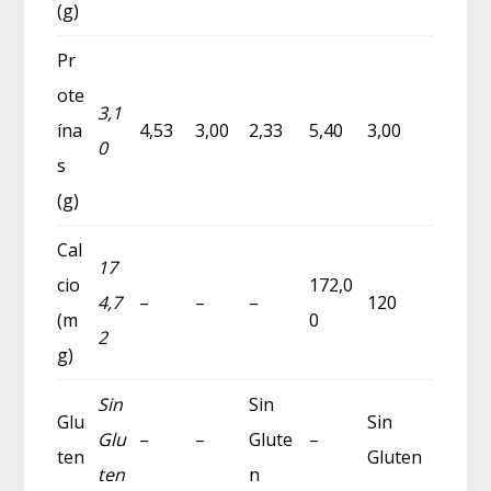
(g)
Pr
ote
3,1
ína
4,53
3,00
2,33
5,40
3,00
0
s
(g)
Cal
17
cio
172,0
4,7
–
–
–
120
(m
0
2
g)
Sin
Sin
Glu
Sin
Glu
–
–
Glute
–
ten
Gluten
ten
n