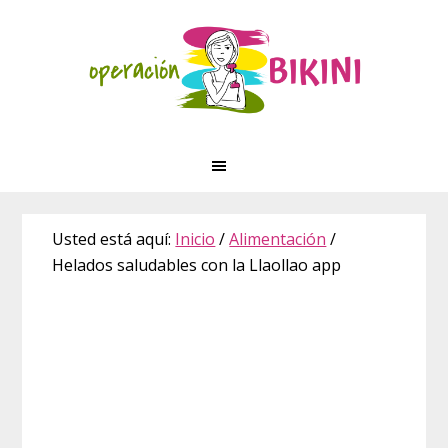
Saltar
Saltar
Saltar
Skip
a
al
a
to
la
contenido
la
footer
navegación
principal
barra
principal
lateral
principal
Usted está aquí:
Inicio
/
Alimentación
/
Helados saludables con la Llaollao app