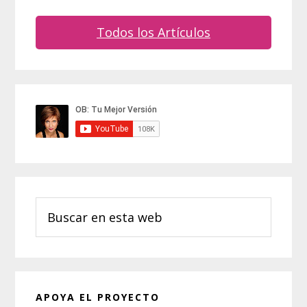
Todos los Artículos
Barra
lateral
principal
Buscar
en
esta
web
APOYA EL PROYECTO