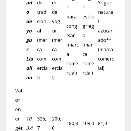
ad
do
do
Yogur
r
r
o
tradi
de
natura
para
estilo
de
cion
yog
l
cong
grieg
yo
al
ur
azucar
elar
o
gu
(mar
(mar
ado**
(marc
(mar
r
ca
ca
(marca
a
ca
Lla
com
com
comerc
come
come
oll
ercia
ercia
ial)
rcial)
rcial)
ao
l)
l)
Val
or
en
er
10
326,
200,
180,8
109,0
81,0
gét
3,4
7
0