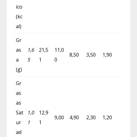
ico
(kc
al)
Gr
as
1,6
21,5
11,0
8,50
3,50
1,90
a
5
1
0
(g)
Gr
as
as
Sat
1,0
12,9
9,00
4,90
2,30
1,20
ur
1
1
ad