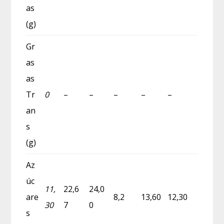
as
(g)
Gr
as
as
Tr
0
–
–
–
–
–
an
s
(g)
Az
úc
11,
22,6
24,0
are
8,2
13,60
12,30
30
7
0
s