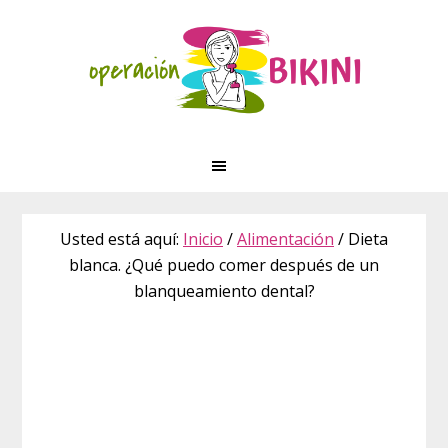
Saltar
Saltar
Skip
a
al
to
la
contenido
footer
navegación
principal
principal
Usted está aquí:
Inicio
/
Alimentación
/
Dieta
blanca. ¿Qué puedo comer después de un
blanqueamiento dental?