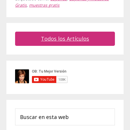
Gratis
,
muestras gratis
Todos los Artículos
Barra
lateral
principal
Buscar
en
esta