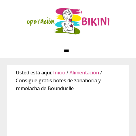
Saltar
Saltar
Saltar
Skip
a
al
a
to
la
contenido
la
footer
navegación
principal
barra
principal
lateral
principal
Usted está aquí:
Inicio
/
Alimentación
/
Consigue gratis botes de zanahoria y
remolacha de Bounduelle